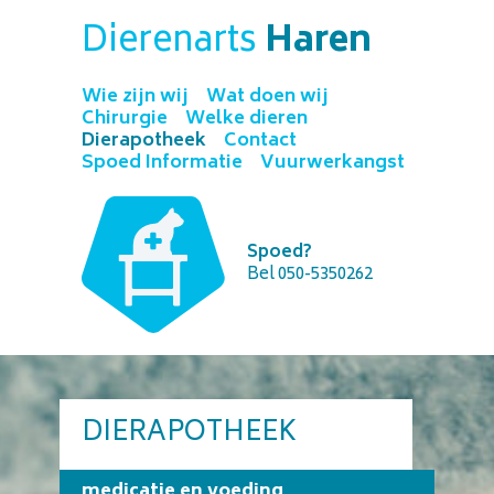
Dierenarts
Haren
Wie zijn wij
Wat doen wij
Chirurgie
Welke dieren
Dierapotheek
Contact
Spoed Informatie
Vuurwerkangst
Spoed?
Bel 050-5350262
DIERAPOTHEEK
medicatie en voeding